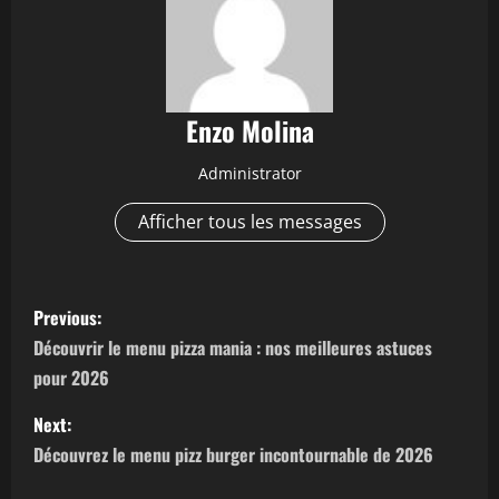
Enzo Molina
Administrator
Afficher tous les messages
P
Previous:
o
Découvrir le menu pizza mania : nos meilleures astuces
pour 2026
s
Next:
t
Découvrez le menu pizz burger incontournable de 2026
n