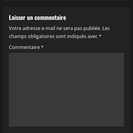
a
Laisser un commentaire
v
Votre adresse e-mail ne sera pas publiée.
Les
i
champs obligatoires sont indiqués avec
*
g
Commentaire
*
a
t
i
o
n