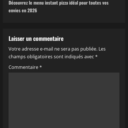
t
Découvrez le menu instant pizza idéal pour toutes vos
n
envies en 2026
a
v
Laisser un commentaire
i
Votre adresse e-mail ne sera pas publiée.
Les
champs obligatoires sont indiqués avec
*
g
Commentaire
*
a
t
i
o
n