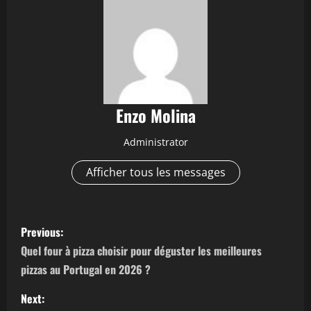
Enzo Molina
Administrator
Afficher tous les messages
P
Previous:
o
Quel four à pizza choisir pour déguster les meilleures
pizzas au Portugal en 2026 ?
s
Next: