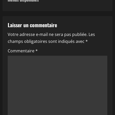
n
a
v
Laisser un commentaire
i
Votre adresse e-mail ne sera pas publiée.
Les
champs obligatoires sont indiqués avec
*
g
Commentaire
*
a
t
i
o
n