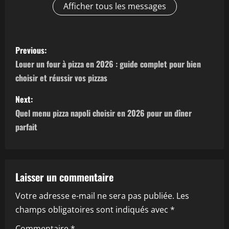
Afficher tous les messages
P
Previous:
o
Louer un four à pizza en 2026 : guide complet pour bien
choisir et réussir vos pizzas
s
Next:
t
Quel menu pizza napoli choisir en 2026 pour un dîner
n
parfait
a
v
Laisser un commentaire
i
Votre adresse e-mail ne sera pas publiée.
Les
champs obligatoires sont indiqués avec
*
g
Commentaire
*