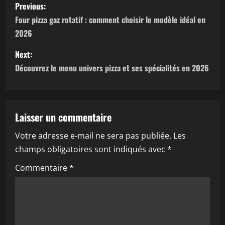
P
Previous:
o
Four pizza gaz rotatif : comment choisir le modèle idéal en
2026
s
Next:
t
Découvrez le menu univers pizza et ses spécialités en 2026
n
a
Laisser un commentaire
v
Votre adresse e-mail ne sera pas publiée.
Les
i
champs obligatoires sont indiqués avec
*
g
Commentaire
*
a
t