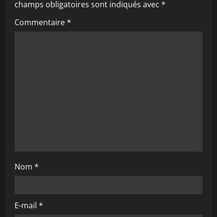
champs obligatoires sont indiqués avec
*
i
Commentaire
*
g
a
t
i
o
n
Nom
*
E-mail
*