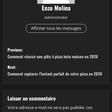
Enzo Molina
Administrator
Afficher tous les messages
P
Previous:
o
Comment réussir une pâte à pizza keto maison en 2026
s
Next:
Comment capturer l’instant parfait de votre pizza en 2026
t
n
a
Laisser un commentaire
Votre adresse e-mail ne sera pas publiée.
Les
v