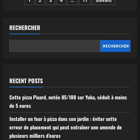
Pagination
1
2
3
4
…
11
Suivant
le
menu
des
complet
de
chrono
publications
pizza
RECHERCHER
en
2026
et
choisissez
votre
RECHERCHER
repas
idéal
RECENT POSTS
Cette pizza Picard, notée 85/100 sur Yuka, séduit à moins
de 5 euros
Installer un four à pizza dans son jardin : éviter cette
erreur de placement qui peut entraîner une amende de
plusieurs milliers d’euros