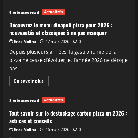
plus
sur
Comment
Actualités
9 minutes read
réussir
une
pizza
Découvrez le menu dinapoli pizza pour 2026 :
fermière
maison
nouveautés et classiques à ne pas manquer
en
2026
Enzo Molina
17 mars 2026
0
Depuis plusieurs années, la gastronomie de la
pizza ne cesse d’évoluer, et l’année 2026 ne déroge
pas...
En
En savoir plus
savoir
plus
sur
Découvrez
Actualités
8 minutes read
le
menu
dinapoli
Tout savoir sur le destockage carton pizza en 2026 :
pizza
pour
astuces et conseils
2026
:
Enzo Molina
16 mars 2026
0
nouveautés
et