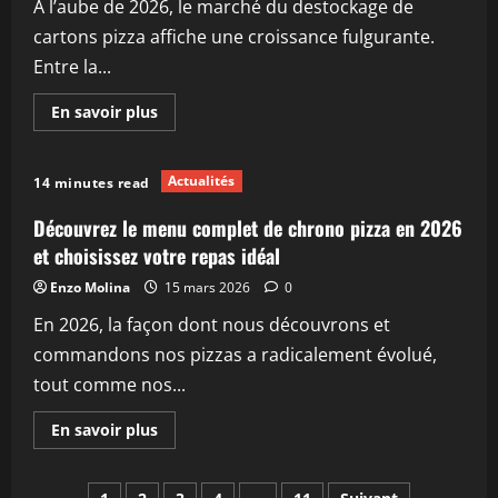
À l’aube de 2026, le marché du destockage de
classiques
à
cartons pizza affiche une croissance fulgurante.
ne
pas
Entre la...
manquer
En
En savoir plus
savoir
plus
sur
Tout
Actualités
14 minutes read
savoir
sur
le
Découvrez le menu complet de chrono pizza en 2026
destockage
carton
et choisissez votre repas idéal
pizza
en
Enzo Molina
15 mars 2026
0
2026
:
En 2026, la façon dont nous découvrons et
astuces
et
commandons nos pizzas a radicalement évolué,
conseils
tout comme nos...
En
En savoir plus
savoir
plus
sur
Découvrez