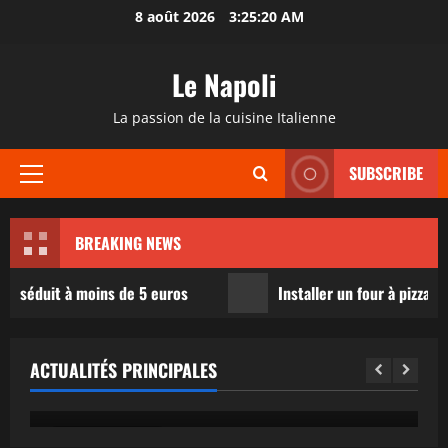
Passer
8 août 2026
3:25:21 AM
au
contenu
Le Napoli
La passion de la cuisine Italienne
SUBSCRIBE
Menu
principal
BREAKING NEWS
duit à moins de 5 euros
Installer un four à pizza dans s
Actualités
Cette pizza Picard, notée 85/100 sur Yuka,
ACTUALITÉS PRINCIPALES
séduit à moins de 5 euros
Enzo Molina
11 mai 2026
0
17 minutes read