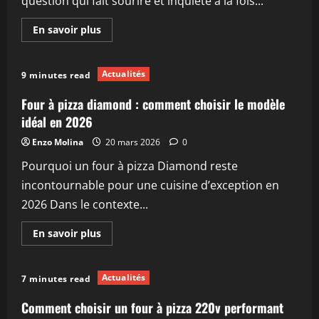
question qui fait sourire et inquiète à la fois...
camion
à
pizza
En
En savoir plus
en
savoir
Maine-
plus
et-
sur
Loire
La
Actualités
9 minutes read
pâte
à
pizza
Four à pizza diamond : comment choisir le modèle
révolutionnaire
sans
idéal en 2026
farine
:
Enzo Molina
20 mars 2026
0
le
secret
Pourquoi un four à pizza Diamond reste
légumineux
qui
incontournable pour une cuisine d’exception en
booste
vos
2026 Dans le contexte...
muscles
En
En savoir plus
savoir
plus
sur
Four
Actualités
7 minutes read
à
pizza
diamond
Comment choisir un four à pizza 220v performant
: