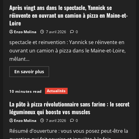
four
à
Après vingt ans dans le spectacle, Yannick se
pizza
dans
réinvente en ouvrant un camion à pizza en Maine-et-
son
Loire
jardin
:
éviter
Enzo Molina
7 avril 2026
0
cette
erreur
spectacle et reinvention : Yannick se réinvente en
de
placement
ouvrant un camion à pizza dans le Maine-et-Loire,
qui
peut
mêlant...
entraîner
une
amende
En
En savoir plus
de
savoir
plusieurs
plus
milliers
sur
d’euros
Après
Actualités
10 minutes read
vingt
ans
dans
La pâte à pizza révolutionnaire sans farine : le secret
le
spectacle,
légumineux qui booste vos muscles
Yannick
se
Enzo Molina
7 avril 2026
0
réinvente
en
Résumé d’ouverture : vous vous posez peut-être la
ouvrant
un