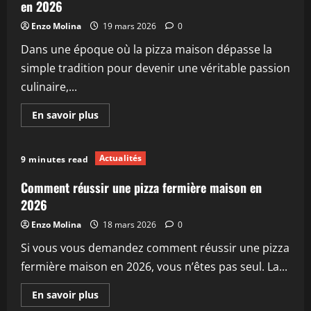
comment
en 2026
choisir
le
Enzo Molina
19 mars 2026
0
modèle
idéal
Dans une époque où la pizza maison dépasse la
en
2026
simple tradition pour devenir une véritable passion
culinaire,...
En
En savoir plus
savoir
plus
sur
Comment
Actualités
9 minutes read
choisir
un
four
Comment réussir une pizza fermière maison en
à
pizza
2026
220v
performant
Enzo Molina
18 mars 2026
0
en
2026
Si vous vous demandez comment réussir une pizza
fermière maison en 2026, vous n’êtes pas seul. La...
En
En savoir plus
savoir