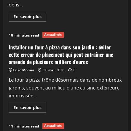
défis...
En
En savoir plus
savoir
plus
sur
Cette
Actualités
18 minutes read
pizza
Picard,
notée
Installer un four à pizza dans son jardin : éviter
85/100
sur
cette erreur de placement qui peut entraîner une
Yuka,
amende de plusieurs milliers d’euros
séduit
à
moins
Enzo Molina
30 avril 2026
0
de
5
Le four à pizza trône désormais dans de nombreux
euros
jardins, souvent au milieu d’une cuisine extérieure
improvisée...
En
En savoir plus
savoir
plus
sur
Installer
Actualités
11 minutes read
un